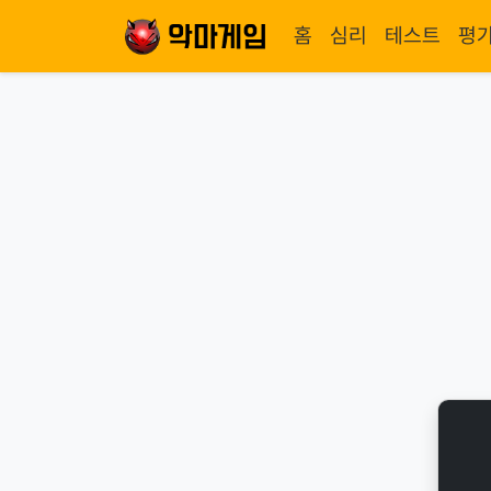
홈
심리
테스트
평