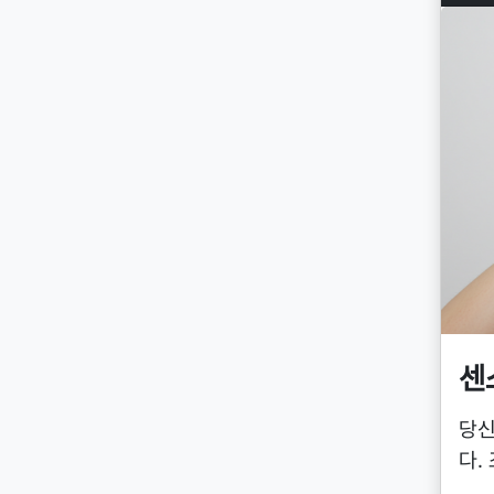
센스
당신
다.