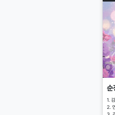
순
1.
2.
3.