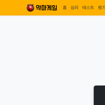
홈
심리
테스트
평