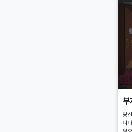
부
당신
니다
필요