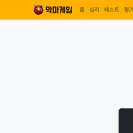
홈
심리
테스트
평