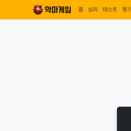
홈
심리
테스트
평