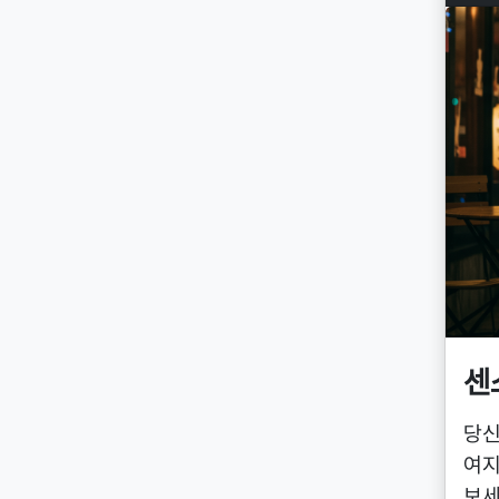
센
당신
여지
보세